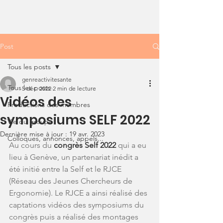
Post
Tous les posts
genreactivitesante
Tous les posts
5 déc. 2022
2 min de lecture
Vidéos des
Productions des membres
symposiums SELF 2022
Vie du groupe
Dernière mise à jour :
19 avr. 2023
Colloques, annonces, appels...
Au cours du 
congrès Self 2022
 qui a eu 
lieu à Genève, un partenariat inédit a 
été initié entre la Self et le RJCE 
(Réseau des Jeunes Chercheurs de 
Ergonomie). Le RJCE a ainsi réalisé des 
captations vidéos des symposiums du 
congrès puis a réalisé des montages 