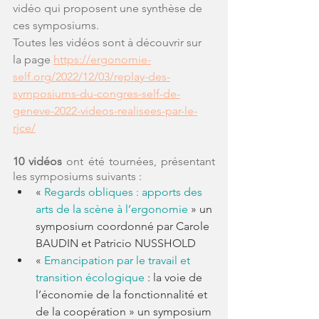
vidéo qui proposent une synthèse de 
ces symposiums.
Toutes les vidéos sont à découvrir sur 
la page 
https://ergonomie-
self.org/2022/12/03/replay-des-
symposiums-du-congres-self-de-
geneve-2022-videos-realisees-par-le-
rjce/
10 vidéos
 ont été tournées, présentant 
les symposiums suivants :
« 
Regards obliques : apports des 
arts de la scène à l’ergonomie
 » un 
symposium coordonné par Carole 
BAUDIN et Patricio NUSSHOLD
« 
Emancipation par le travail et 
transition écologique
 : la voie de 
l’économie de la fonctionnalité et 
de la coopération » un symposium 