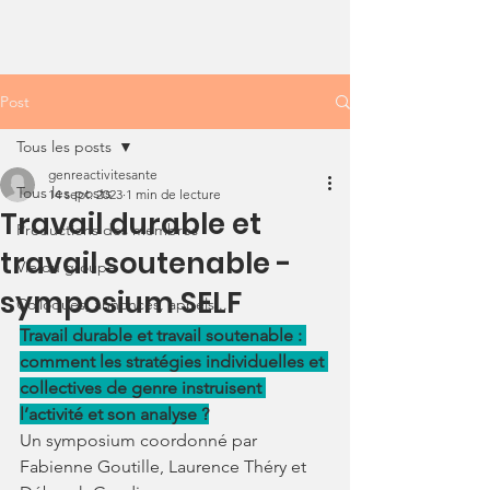
Post
Tous les posts
genreactivitesante
Tous les posts
14 sept. 2023
1 min de lecture
Travail durable et
Productions des membres
travail soutenable -
Vie du groupe
symposium SELF
Colloques, annonces, appels...
Travail durable et travail soutenable : 
comment les stratégies individuelles et 
collectives de genre instruisent 
l’activité et son analyse ?
Un symposium coordonné par 
Fabienne Goutille, Laurence Théry et 